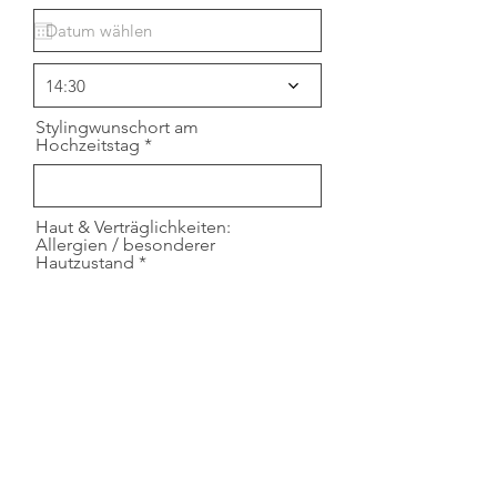
e
q
u
i
r
14:30
e
d
Stylingwunschort am
Hochzeitstag
Haut & Verträglichkeiten:
Allergien / besonderer
Hautzustand
Weitere Informationen: z. B. wie
viele Gästestylings?