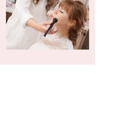
Katrin Deininger
Stadtfischergasse 9
73479 Ellwangen